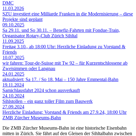
DMC
11.03.2026
SZU investiert eine Milliarde Franken in die Modernisierung – diese
Projekte sind geplant
09.10.2025
Sa 29.11. und So 30.11. – Benefiz-Fahrten mit Fondue-Train,
Organisator Rotary-Club Zürich Sihltal
11.09.2025
Freitag 3.10., ab 18:00 Uhr: Herzliche Einladung zu Vorstand &
Friends
10.07.2025
wir fahren: Tour-de-Suisse mit Tw 92 – für Kurzentschlossene ab
Zweisimmen oder Langnau
24.01.2025
aktualisiert: Sa 17. / So 18. Mai – 150 Jahre Emmental-Bahn
19.11.2024
Samichlausfahrt 2024 schon ausverkauft
24.10.2024
Sihlstollen – ein ganz toller Film zum Bauwerk
27.09.2024
Herzliche Einladung: Vorstand & Friends am 27.9.24, 18:00 Uhr
ZMB Zürcher Museums-Bahn
Die ZMB Zürcher Museums-Bahn ist eine historische Eisenbahn
mitten in Zürich. Sie fährt auf den Gleisen der Sihltalbahn zwischen