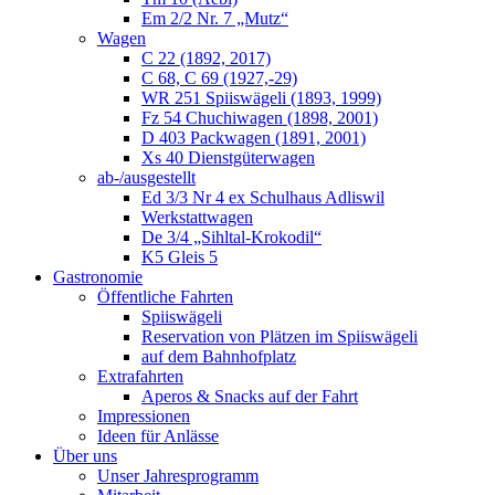
Em 2/2 Nr. 7 „Mutz“
Wagen
C 22 (1892, 2017)
C 68, C 69 (1927,-29)
WR 251 Spiiswägeli (1893, 1999)
Fz 54 Chuchiwagen (1898, 2001)
D 403 Packwagen (1891, 2001)
Xs 40 Dienstgüterwagen
ab-/ausgestellt
Ed 3/3 Nr 4 ex Schulhaus Adliswil
Werkstattwagen
De 3/4 „Sihltal-Krokodil“
K5 Gleis 5
Gastronomie
Öffentliche Fahrten
Spiiswägeli
Reservation von Plätzen im Spiiswägeli
auf dem Bahnhofplatz
Extrafahrten
Aperos & Snacks auf der Fahrt
Impressionen
Ideen für Anlässe
Über uns
Unser Jahresprogramm