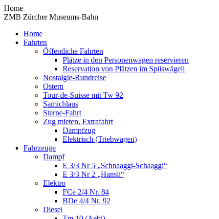
Home
ZMB Zürcher Museums-Bahn
Home
Fahrten
Öffentliche Fahrten
Plätze in den Personenwagen reservieren
Reservation von Plätzen im Spiiswägeli
Nostalgie-Rundreise
Ostern
Tour-de-Suisse mit Tw 92
Samichlaus
Sterne-Fahrt
Zug mieten, Extrafahrt
Dampfzug
Elektrisch (Triebwagen)
Fahrzeuge
Dampf
E 3/3 Nr 5 „Schnaaggi-Schaaggi“
E 3/3 Nr 2 „Hansli“
Elektro
FCe 2/4 Nr. 84
BDe 4/4 Nr. 92
Diesel
Tm 10 (Aebi)