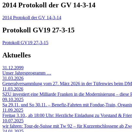
2014 Protokoll der GV 14-3-14
2014 Protokoll der GV 14-3-14
Protokoll GV19 27-3-15
Protokoll GV19 27-3-15
Aktuelles
31.12.2099
Unser Jahresprogramm …
31.03.2026
Generalversammlung vom 27. März 2026 in der Tüfenwies beim D
11.03.2026
SZU investiert eine Milliarde Franken in die Modernisierung – diese P
09.10.2025
Sa 29.11. und So 30.11. – Benefiz-Fahrten mit Fondue-Train, Organis
11.09.2025
Freitag 3.10., ab 18:00 Uhr: Herzliche Einladung zu Vorstand & Frie
10.07.2025
wir fahren: Tour-de-Suisse mit Tw 92 – für Kurzentschlossene ab 
24.01.2025