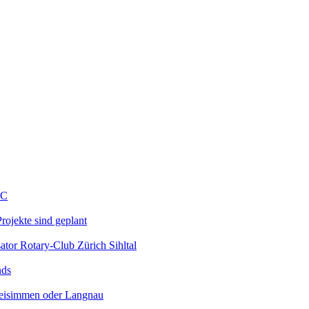
MC
rojekte sind geplant
ator Rotary-Club Zürich Sihltal
nds
Zweisimmen oder Langnau