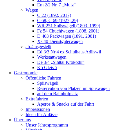
Em 2/2 Nr. 7 „Mutz“
Wagen
C 22 (1892, 2017)
C 68, C 69 (1927,-29)
WR 251 Spiiswägeli (1893, 1999)
Fz 54 Chuchiwagen (1898, 2001)
D 403 Packwagen (1891, 2001)
Xs 40 Dienstgüterwagen
ab-/ausgestellt
Ed 3/3 Nr 4 ex Schulhaus Adliswil
Werkstattwagen
De 3/4 „Sihltal-Krokodil“
K5 Gleis 5
Gastronomie
Öffentliche Fahrten
Spiiswägeli
Reservation von Plätzen im Spiiswägeli
auf dem Bahnhofplatz
Extrafahrten
Aperos & Snacks auf der Fahrt
Impressionen
Ideen für Anlässe
Über uns
Unser Jahresprogramm