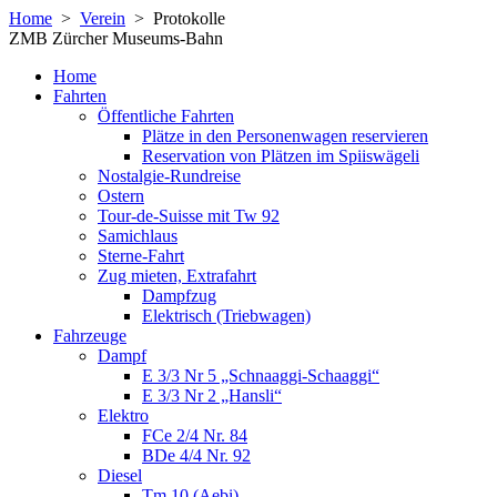
Home
>
Verein
>
Protokolle
ZMB Zürcher Museums-Bahn
Home
Fahrten
Öffentliche Fahrten
Plätze in den Personenwagen reservieren
Reservation von Plätzen im Spiiswägeli
Nostalgie-Rundreise
Ostern
Tour-de-Suisse mit Tw 92
Samichlaus
Sterne-Fahrt
Zug mieten, Extrafahrt
Dampfzug
Elektrisch (Triebwagen)
Fahrzeuge
Dampf
E 3/3 Nr 5 „Schnaaggi-Schaaggi“
E 3/3 Nr 2 „Hansli“
Elektro
FCe 2/4 Nr. 84
BDe 4/4 Nr. 92
Diesel
Tm 10 (Aebi)