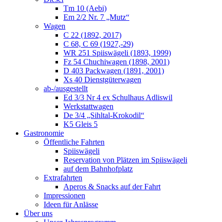
Tm 10 (Aebi)
Em 2/2 Nr. 7 „Mutz“
Wagen
C 22 (1892, 2017)
C 68, C 69 (1927,-29)
WR 251 Spiiswägeli (1893, 1999)
Fz 54 Chuchiwagen (1898, 2001)
D 403 Packwagen (1891, 2001)
Xs 40 Dienstgüterwagen
ab-/ausgestellt
Ed 3/3 Nr 4 ex Schulhaus Adliswil
Werkstattwagen
De 3/4 „Sihltal-Krokodil“
K5 Gleis 5
Gastronomie
Öffentliche Fahrten
Spiiswägeli
Reservation von Plätzen im Spiiswägeli
auf dem Bahnhofplatz
Extrafahrten
Aperos & Snacks auf der Fahrt
Impressionen
Ideen für Anlässe
Über uns