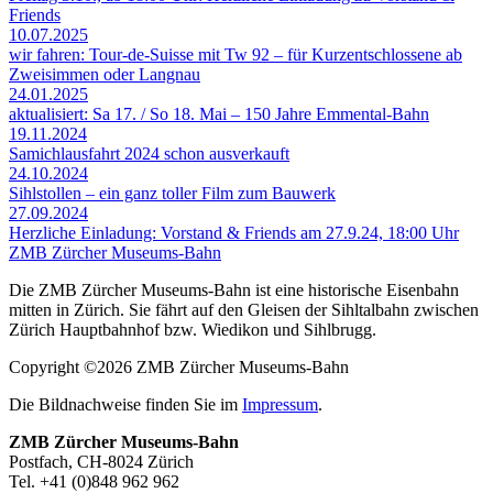
Friends
10.07.2025
wir fahren: Tour-de-Suisse mit Tw 92 – für Kurzentschlossene ab
Zweisimmen oder Langnau
24.01.2025
aktualisiert: Sa 17. / So 18. Mai – 150 Jahre Emmental-Bahn
19.11.2024
Samichlausfahrt 2024 schon ausverkauft
24.10.2024
Sihlstollen – ein ganz toller Film zum Bauwerk
27.09.2024
Herzliche Einladung: Vorstand & Friends am 27.9.24, 18:00 Uhr
ZMB Zürcher Museums-Bahn
Die ZMB Zürcher Museums-Bahn ist eine historische Eisenbahn
mitten in Zürich. Sie fährt auf den Gleisen der Sihltalbahn zwischen
Zürich Hauptbahnhof bzw. Wiedikon und Sihlbrugg.
Copyright ©2026 ZMB Zürcher Museums-Bahn
Die Bildnachweise finden Sie im
Impressum
.
ZMB Zürcher Museums-Bahn
Postfach, CH-8024 Zürich
Tel. +41 (0)848 962 962