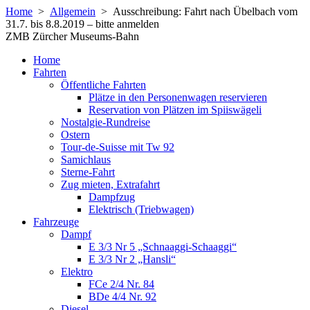
Home
>
Allgemein
>
Ausschreibung: Fahrt nach Übelbach vom
31.7. bis 8.8.2019 – bitte anmelden
ZMB Zürcher Museums-Bahn
Home
Fahrten
Öffentliche Fahrten
Plätze in den Personenwagen reservieren
Reservation von Plätzen im Spiiswägeli
Nostalgie-Rundreise
Ostern
Tour-de-Suisse mit Tw 92
Samichlaus
Sterne-Fahrt
Zug mieten, Extrafahrt
Dampfzug
Elektrisch (Triebwagen)
Fahrzeuge
Dampf
E 3/3 Nr 5 „Schnaaggi-Schaaggi“
E 3/3 Nr 2 „Hansli“
Elektro
FCe 2/4 Nr. 84
BDe 4/4 Nr. 92
Diesel